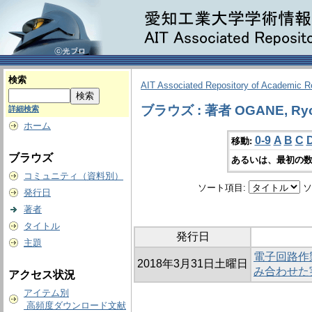
検索
AIT Associated Repository of Academic 
ブラウズ : 著者 OGANE, Ry
詳細検索
ホーム
0-9
A
B
C
移動:
ブラウズ
あるいは、最初の数
コミュニティ（資料別）
ソート項目:
ソ
発行日
著者
タイトル
発行日
主題
電子回路作
2018年3月31日土曜日
み合わせた
アクセス状況
アイテム別
高頻度ダウンロード文献