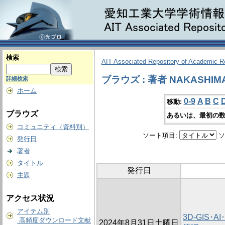
検索
AIT Associated Repository of Academic 
ブラウズ : 著者 NAKASHIMA,
詳細検索
ホーム
0-9
A
B
C
移動:
ブラウズ
あるいは、最初の数
コミュニティ（資料別）
ソート項目:
ソ
発行日
著者
タイトル
発行日
主題
アクセス状況
アイテム別
3D-GIS･
高頻度ダウンロード文献
2024年8月31日土曜日