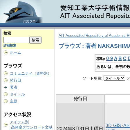
検索
AIT Associated Repository of Academic 
ブラウズ : 著者 NAKASHIMA,
詳細検索
ホーム
0-9
A
B
C
移動:
ブラウズ
あるいは、最初の数
コミュニティ（資料別）
ソート項目:
ソ
発行日
著者
タイトル
発行日
主題
アクセス状況
アイテム別
3D-GIS･
高頻度ダウンロード文献
2024年8月31日土曜日