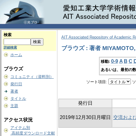
検索
AIT Associated Repository of Academic 
ブラウズ : 著者 MIYAMOTO, 
詳細検索
ホーム
0-9
A
B
C
移動:
ブラウズ
あるいは、最初の数
コミュニティ（資料別）
ソート項目:
ソ
発行日
著者
タイトル
発行日
主題
2019年12月30日月曜日
交流およ
アクセス状況
アイテム別
高頻度ダウンロード文献