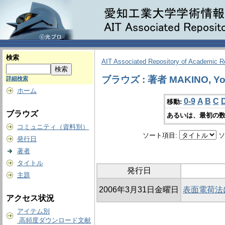
検索
AIT Associated Repository of Academic 
ブラウズ : 著者 MAKINO, Yos
詳細検索
ホーム
0-9
A
B
C
移動:
ブラウズ
あるいは、最初の数
コミュニティ（資料別）
ソート項目:
ソ
発行日
著者
タイトル
発行日
主題
2006年3月31日金曜日
表面電荷法
アクセス状況
アイテム別
高頻度ダウンロード文献