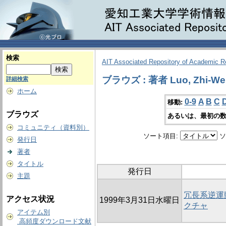
検索
AIT Associated Repository of Academic 
ブラウズ : 著者 Luo, Zhi-We
詳細検索
ホーム
0-9
A
B
C
移動:
ブラウズ
あるいは、最初の数
コミュニティ（資料別）
ソート項目:
ソ
発行日
著者
タイトル
発行日
主題
冗長系逆運
アクセス状況
1999年3月31日水曜日
クチャ
アイテム別
高頻度ダウンロード文献