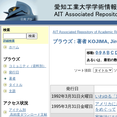
検索
AIT Associated Repository of Academic 
ブラウズ : 著者 KOJIMA, Jir
詳細検索
ホーム
0-9
A
B
C
移動:
ブラウズ
あるいは、最初の数
コミュニティ（資料別）
ソート項目:
ソ
発行日
著者
タイトル
発行日
主題
1992年3月31日火曜日
いわゆる「
アクセス状況
アメリカに
1995年3月31日金曜日
をめぐって
アイテム別
高頻度ダウンロード文献
家族法における