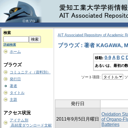
検索
AIT Associated Repository of Academic 
ブラウズ : 著者 KAGAWA, 
詳細検索
ホーム
0-9
A
B
C
移動:
ブラウズ
あるいは、最初の数
コミュニティ（資料別）
ソート項目:
ソ
発行日
著者
タイトル
主題
発行日
アクセス状況
Oxidation Sta
2011年9月5日月曜日
of Organo-Fl
アイテム別
Batteries
高頻度ダウンロード文献