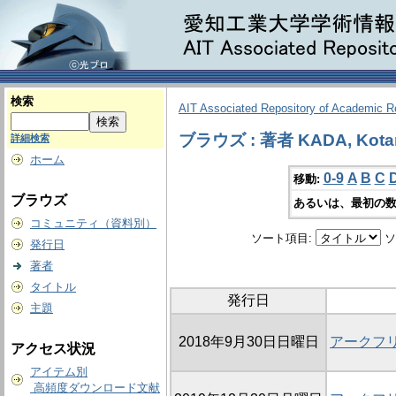
検索
AIT Associated Repository of Academic 
ブラウズ : 著者 KADA, Kota
詳細検索
ホーム
0-9
A
B
C
移動:
ブラウズ
あるいは、最初の数
コミュニティ（資料別）
ソート項目:
ソ
発行日
著者
タイトル
発行日
主題
2018年9月30日日曜日
アークフ
アクセス状況
アイテム別
高頻度ダウンロード文献