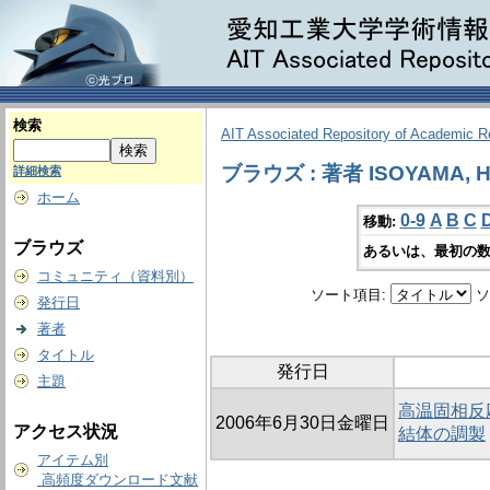
検索
AIT Associated Repository of Academic 
ブラウズ : 著者 ISOYAMA, Hi
詳細検索
ホーム
0-9
A
B
C
移動:
ブラウズ
あるいは、最初の数
コミュニティ（資料別）
ソート項目:
ソ
発行日
著者
タイトル
発行日
主題
高温固相反
2006年6月30日金曜日
アクセス状況
結体の調製
アイテム別
高頻度ダウンロード文献