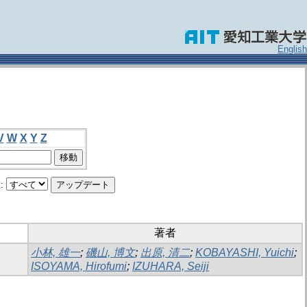
English
V
W
X
Y
Z
:
著者
小林, 雄一
;
磯山, 博文
;
出原, 清二
;
KOBAYASHI, Yuichi
;
ISOYAMA, Hirofumi
;
IZUHARA, Seiji