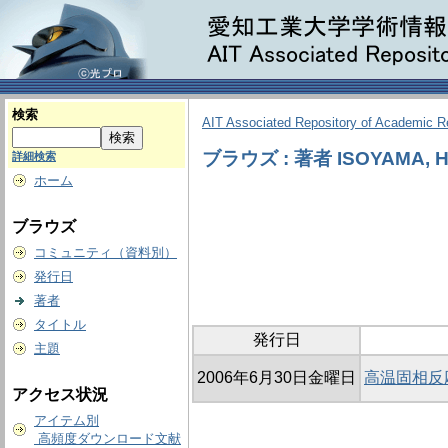
検索
AIT Associated Repository of Academic 
ブラウズ : 著者 ISOYAMA, Hi
詳細検索
ホーム
ブラウズ
コミュニティ（資料別）
発行日
著者
タイトル
発行日
主題
2006年6月30日金曜日
高温固相反
アクセス状況
アイテム別
高頻度ダウンロード文献