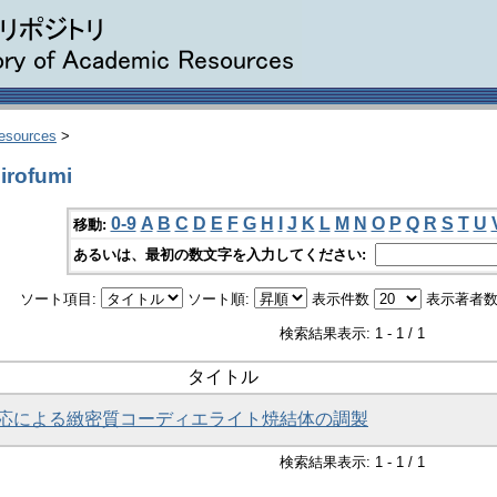
Resources
>
rofumi
0-9
A
B
C
D
E
F
G
H
I
J
K
L
M
N
O
P
Q
R
S
T
U
移動:
あるいは、最初の数文字を入力してください:
ソート項目:
ソート順:
表示件数
表示著者数
検索結果表示: 1 - 1 / 1
タイトル
応による緻密質コーディエライト焼結体の調製
検索結果表示: 1 - 1 / 1