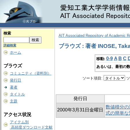
検索
AIT Associated Repository of Academic 
ブラウズ : 著者 INOSE, Taka
詳細検索
ホーム
0-9
A
B
C
移動:
ブラウズ
あるいは、最初の数
コミュニティ（資料別）
ソート項目:
ソ
発行日
著者
タイトル
発行日
主題
数値積分の漸近
2000年3月31日金曜日
式の簡単な
アクセス状況
アイテム別
高頻度ダウンロード文献