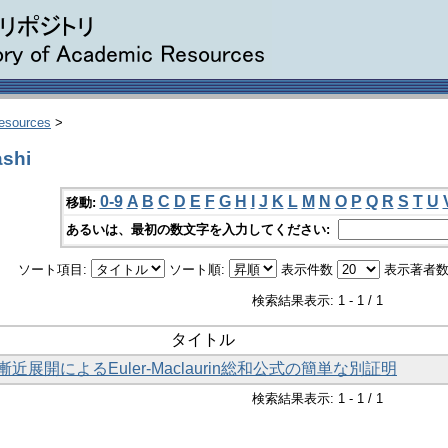
Resources
>
shi
0-9
A
B
C
D
E
F
G
H
I
J
K
L
M
N
O
P
Q
R
S
T
U
移動:
あるいは、最初の数文字を入力してください:
ソート項目:
ソート順:
表示件数
表示著者数
検索結果表示: 1 - 1 / 1
タイトル
近展開によるEuler-Maclaurin総和公式の簡単な別証明
検索結果表示: 1 - 1 / 1