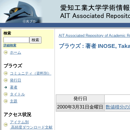
検索
AIT Associated Repository of Academic 
ブラウズ : 著者 INOSE, Taka
詳細検索
ホーム
ブラウズ
コミュニティ（資料別）
発行日
著者
タイトル
発行日
主題
2000年3月31日金曜日
数値積分の漸
アクセス状況
アイテム別
高頻度ダウンロード文献