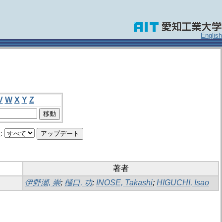
English
V
W
X
Y
Z
:
著者
伊野瀬, 崇
;
樋口, 功
;
INOSE, Takashi
;
HIGUCHI, Isao