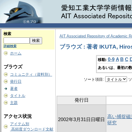
検索
AIT Associated Repository of Academic 
ブラウズ : 著者 IKUTA, Hiro
詳細検索
ホーム
0-9
A
B
C
移動:
ブラウズ
あるいは、最初の数
コミュニティ（資料別）
ソート項目:
ソ
発行日
著者
タイトル
発行日
主題
アクセス状況
高い捕捉磁
2002年3月31日日曜日
研究
アイテム別
高頻度ダウンロード文献