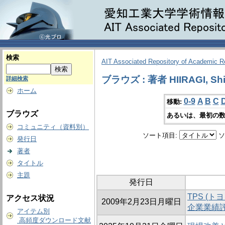
検索
AIT Associated Repository of Academic 
ブラウズ : 著者 HIIRAGI, Sh
詳細検索
ホーム
0-9
A
B
C
移動:
ブラウズ
あるいは、最初の数
コミュニティ（資料別）
ソート項目:
ソ
発行日
著者
タイトル
主題
発行日
TPS (
アクセス状況
2009年2月23日月曜日
企業業績
アイテム別
高頻度ダウンロード文献