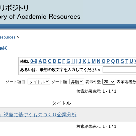
Resources
>
eK
0-9
A
B
C
D
E
F
G
H
I
J
K
L
M
N
O
P
Q
R
S
T
U
移動:
あるいは、最初の数文字を入力してください:
ソート項目:
ソート順:
表示件数
表示著者数
検索結果表示: 1 - 1 / 1
タイトル
」視座に基づくものづくり企業分析
検索結果表示: 1 - 1 / 1