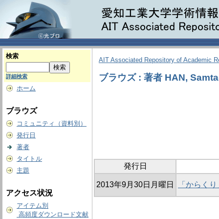
検索
AIT Associated Repository of Academic 
ブラウズ : 著者 HAN, Samta
詳細検索
ホーム
ブラウズ
コミュニティ（資料別）
発行日
著者
タイトル
発行日
主題
2013年9月30日月曜日
「からくり
アクセス状況
アイテム別
高頻度ダウンロード文献