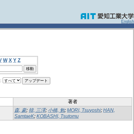
English
V
W
X
Y
Z
:
著者
森, 豪
;
韓, 三澤
;
小橋, 勉
;
MORI, Tsuyoshi
;
HAN,
SamtaeK
;
KOBASHI, Tsutomu