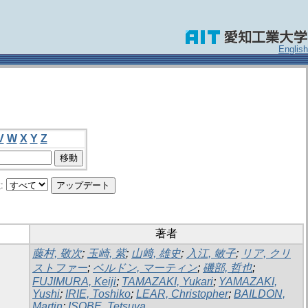
English
V
W
X
Y
Z
:
著者
藤村, 敬次
;
玉崎, 紫
;
山﨑, 雄史
;
入江, 敏子
;
リア, クリ
ストファー
;
ベルドン, マーティン
;
磯部, 哲也
;
FUJIMURA, Keiji
;
TAMAZAKI, Yukari
;
YAMAZAKI,
Yushi
;
IRIE, Toshiko
;
LEAR, Christopher
;
BAILDON,
Martin
;
ISOBE, Tetsuya