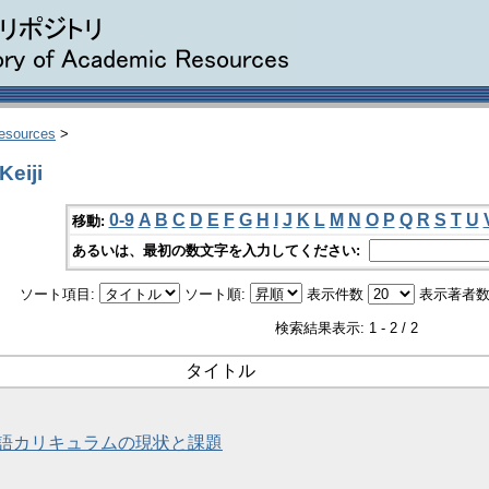
Resources
>
eiji
0-9
A
B
C
D
E
F
G
H
I
J
K
L
M
N
O
P
Q
R
S
T
U
移動:
あるいは、最初の数文字を入力してください:
ソート項目:
ソート順:
表示件数
表示著者数
検索結果表示: 1 - 2 / 2
タイトル
語カリキュラムの現状と課題