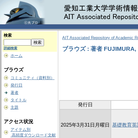
検索
AIT Associated Repository of Academic 
ブラウズ : 著者 FUJIMURA, K
詳細検索
ホーム
ブラウズ
コミュニティ（資料別）
発行日
著者
タイトル
発行日
主題
アクセス状況
2025年3月31日月曜日
基礎教育英
アイテム別
高頻度ダウンロード文献