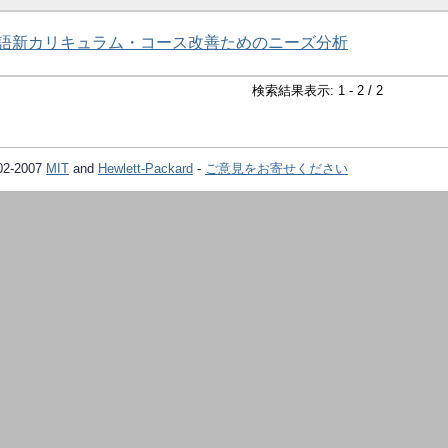
語新カリキュラム・コース改善ためのニーズ分析
検索結果表示: 1 - 2 / 2
02-2007
MIT
and
Hewlett-Packard
-
ご意見をお寄せください