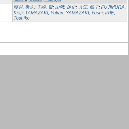
藤村, 敬次
;
玉崎, 紫
;
山﨑, 雄史
;
入江, 敏子
;
FUJIMURA,
Keiji
;
TAMAZAKI, Yukari
;
YAMAZAKI, Yushi
;
IRIE,
Toshiko