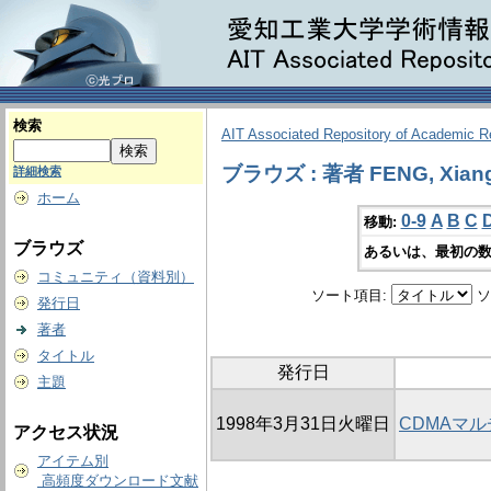
検索
AIT Associated Repository of Academic 
ブラウズ : 著者 FENG, Xian
詳細検索
ホーム
0-9
A
B
C
移動:
ブラウズ
あるいは、最初の数
コミュニティ（資料別）
ソート項目:
ソ
発行日
著者
タイトル
発行日
主題
1998年3月31日火曜日
CDMAマ
アクセス状況
アイテム別
高頻度ダウンロード文献