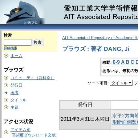
検索
AIT Associated Repository of Academic 
ブラウズ : 著者 DANG, Ji
詳細検索
ホーム
0-9
A
B
C
移動:
ブラウズ
あるいは、最初の数
コミュニティ（資料別）
ソート項目:
ソ
発行日
著者
タイトル
発行日
主題
水平2方向
2011年3月31日木曜日
アクセス状況
形断面鋼製
アイテム別
高頻度ダウンロード文献