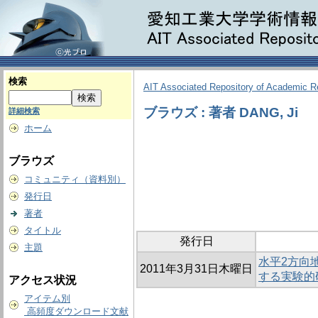
検索
AIT Associated Repository of Academic 
ブラウズ : 著者 DANG, Ji
詳細検索
ホーム
ブラウズ
コミュニティ（資料別）
発行日
著者
タイトル
発行日
主題
水平2方向
2011年3月31日木曜日
する実験的
アクセス状況
アイテム別
高頻度ダウンロード文献