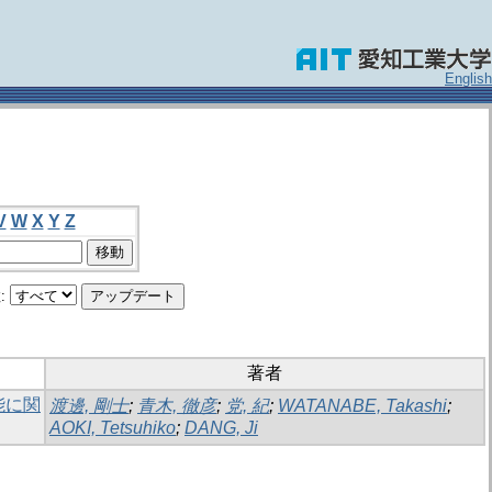
English
V
W
X
Y
Z
:
著者
能に関
渡邊, 剛士
;
青木, 徹彦
;
党, 紀
;
WATANABE, Takashi
;
AOKI, Tetsuhiko
;
DANG, Ji