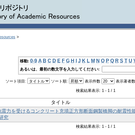
Resources
>
0-9
A
B
C
D
E
F
G
H
I
J
K
L
M
N
O
P
Q
R
S
T
U
移動:
あるいは、最初の数文字を入力してください:
ソート項目:
ソート順:
表示件数
表示著者数
検索結果表示: 1 - 1 / 1
タイトル
地震力を受けるコンクリート充填正方形断面鋼製橋脚の耐震性
研究
検索結果表示: 1 - 1 / 1