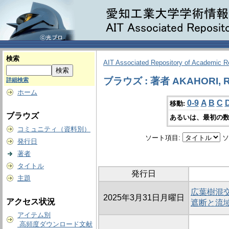
検索
AIT Associated Repository of Academic 
ブラウズ : 著者 AKAHORI, R
詳細検索
ホーム
0-9
A
B
C
移動:
ブラウズ
あるいは、最初の数
コミュニティ（資料別）
ソート項目:
ソ
発行日
著者
タイトル
発行日
主題
広葉樹混
2025年3月31日月曜日
アクセス状況
遮断と流
アイテム別
高頻度ダウンロード文献