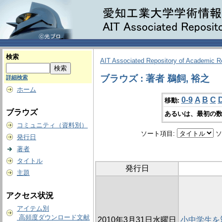
検索
AIT Associated Repository of Academic 
ブラウズ : 著者 鵜飼, 裕之
詳細検索
ホーム
0-9
A
B
C
移動:
ブラウズ
あるいは、最初の数
コミュニティ（資料別）
ソート項目:
ソ
発行日
著者
タイトル
発行日
主題
アクセス状況
アイテム別
高頻度ダウンロード文献
2010年3月31日水曜日
小中学生を