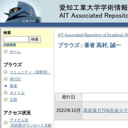
検索
AIT Associated Repository of Academic 
ブラウズ : 著者 高村, 誠一
詳細検索
ホーム
ブラウズ
コミュニティ（資料別）
発行日
著者
タイトル
発行日
主題
2022年10月
高拡張力TiNi合金ス
アクセス状況
アイテム別
高頻度ダウンロード文献