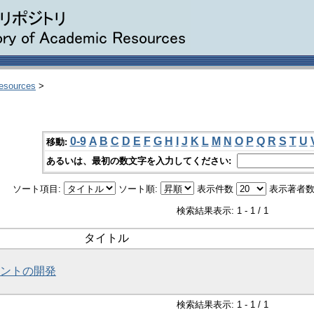
Resources
>
0-9
A
B
C
D
E
F
G
H
I
J
K
L
M
N
O
P
Q
R
S
T
U
移動:
あるいは、最初の数文字を入力してください:
ソート項目:
ソート順:
表示件数
表示著者数
検索結果表示: 1 - 1 / 1
タイトル
テントの開発
検索結果表示: 1 - 1 / 1