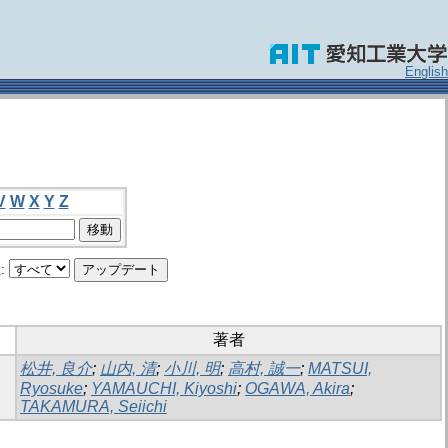
English
V
W
X
Y
Z
:
著者
松井, 良介
;
山内, 清
;
小川, 明
;
高村, 誠一
;
MATSUI,
Ryosuke
;
YAMAUCHI, Kiyoshi
;
OGAWA, Akira
;
TAKAMURA, Seiichi