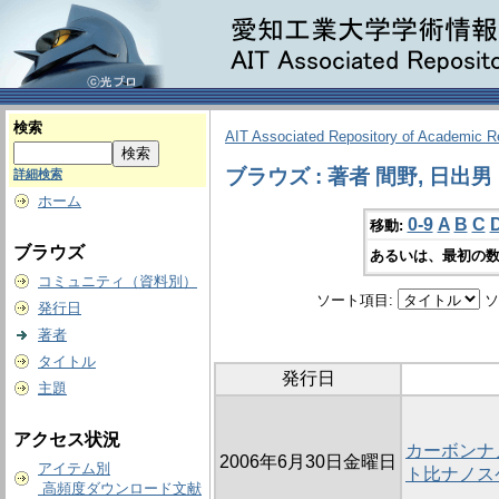
検索
AIT Associated Repository of Academic 
ブラウズ : 著者 間野, 日出男
詳細検索
ホーム
0-9
A
B
C
移動:
ブラウズ
あるいは、最初の数
コミュニティ（資料別）
ソート項目:
ソ
発行日
著者
タイトル
発行日
主題
アクセス状況
カーボンナ
2006年6月30日金曜日
アイテム別
ト比ナノス
高頻度ダウンロード文献