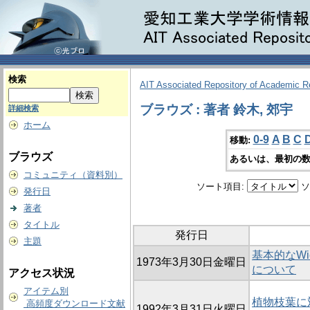
検索
AIT Associated Repository of Academic 
ブラウズ : 著者 鈴木, 郊宇
詳細検索
ホーム
0-9
A
B
C
移動:
ブラウズ
あるいは、最初の数
コミュニティ（資料別）
ソート項目:
ソ
発行日
著者
タイトル
発行日
主題
基本的なWi
1973年3月30日金曜日
について
アクセス状況
アイテム別
植物枝葉に
高頻度ダウンロード文献
1992年3月31日火曜日