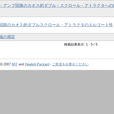
・アンプ回路のカオス的ダブル・スクロール・アトラクタへの
回路のカオス的ダブルスクロール・アトラクタのエルゴート性
幅の測定
検索結果表示: 1 - 5 / 5
02-2007
MIT
and
Hewlett-Packard
-
ご意見をお寄せください