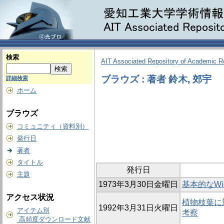
検索
AIT Associated Repository of Academic 
ブラウズ : 著者 鈴木, 郊宇
詳細検索
ホーム
ブラウズ
コミュニティ（資料別）
発行日
著者
タイトル
発行日
主題
1973年3月30日金曜日
基本的なWi
アクセス状況
植物枝葉に
1992年3月31日火曜日
アイテム別
考察
高頻度ダウンロード文献