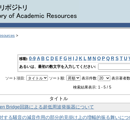
Resources
>
0-9
A
B
C
D
E
F
G
H
I
J
K
L
M
N
O
P
Q
R
S
T
U
移動:
あるいは、最初の数文字を入力してください:
ソート項目:
ソート順:
表示件数
表示著者数
検索結果表示: 1 - 5 / 5
タイトル
en Bridge回路による超低周波発振器について
対する騒音の減音作用の部分的見掛け上の増幅的振る舞いにつ