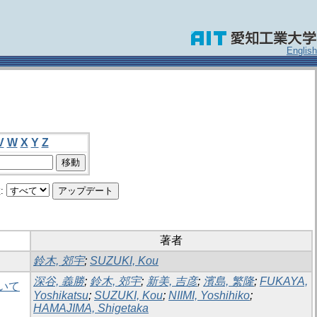
English
V
W
X
Y
Z
:
著者
鈴木, 郊宇
;
SUZUKI, Kou
深谷, 義勝
;
鈴木, 郊宇
;
新美, 吉彦
;
濱島, 繁隆
;
FUKAYA,
いて
Yoshikatsu
;
SUZUKI, Kou
;
NIIMI, Yoshihiko
;
HAMAJIMA, Shigetaka