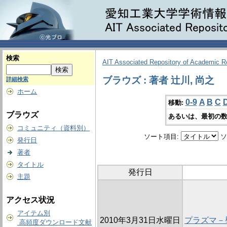
検索
AIT Associated Repository of Academic 
ブラウズ : 著者 辻川, 尚之
詳細検索
ホーム
0-9
A
B
C
移動:
ブラウズ
あるいは、最初の数
コミュニティ（資料別）
ソート項目:
ソ
発行日
著者
タイトル
発行日
主題
アクセス状況
アイテム別
2010年3月31日水曜日
プラズマ－
高頻度ダウンロード文献