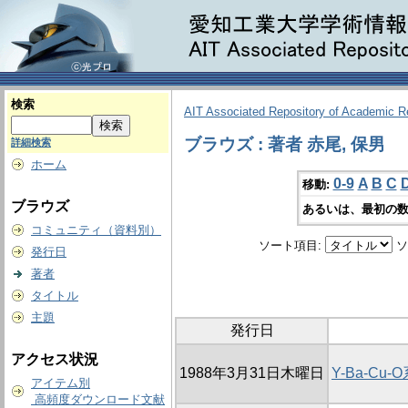
検索
AIT Associated Repository of Academic 
ブラウズ : 著者 赤尾, 保男
詳細検索
ホーム
0-9
A
B
C
移動:
ブラウズ
あるいは、最初の数
コミュニティ（資料別）
ソート項目:
ソ
発行日
著者
タイトル
主題
発行日
アクセス状況
1988年3月31日木曜日
Y-Ba-C
アイテム別
高頻度ダウンロード文献