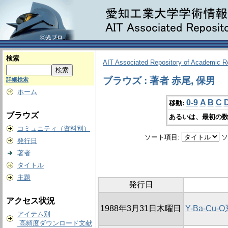
検索
AIT Associated Repository of Academic 
ブラウズ : 著者 赤尾, 保男
詳細検索
ホーム
0-9
A
B
C
移動:
ブラウズ
あるいは、最初の数
コミュニティ（資料別）
ソート項目:
ソ
発行日
著者
タイトル
主題
発行日
アクセス状況
1988年3月31日木曜日
Y-Ba-C
アイテム別
高頻度ダウンロード文献