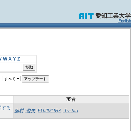
English
V
W
X
Y
Z
:
著者
関する
藤村, 俊夫
;
FUJIMURA, Toshio