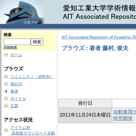
検索
AIT Associated Repository of Academic 
ブラウズ : 著者 藤村, 俊夫
詳細検索
ホーム
ブラウズ
コミュニティ（資料別）
発行日
著者
タイトル
発行日
主題
自動車用
2011年11月24日木曜日
研究開発
アクセス状況
アイテム別
高頻度ダウンロード文献