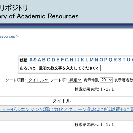
Resources
>
0-9
A
B
C
D
E
F
G
H
I
J
K
L
M
N
O
P
Q
R
S
T
U
移動:
あるいは、最初の数文字を入力してください:
ソート項目:
ソート順:
表示件数
表示著者数
検索結果表示: 1 - 1 / 1
タイトル
ディーゼルエンジンの高出力化とクリーン化および低燃費化に
検索結果表示: 1 - 1 / 1