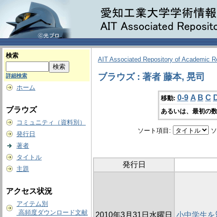
検索
AIT Associated Repository of Academic 
ブラウズ : 著者 藤本, 晃司
詳細検索
ホーム
0-9
A
B
C
移動:
ブラウズ
あるいは、最初の数
コミュニティ（資料別）
ソート項目:
ソ
発行日
著者
タイトル
発行日
主題
アクセス状況
アイテム別
高頻度ダウンロード文献
2010年3月31日水曜日
小中学生を