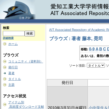
検索
AIT Associated Repository of Academic 
ブラウズ : 著者 藤本, 晃司
詳細検索
ホーム
0-9
A
B
C
移動:
ブラウズ
あるいは、最初の数
コミュニティ（資料別）
ソート項目:
ソ
発行日
著者
タイトル
発行日
主題
アクセス状況
アイテム別
高頻度ダウンロード文献
2010年3月31日水曜日
小中学生を