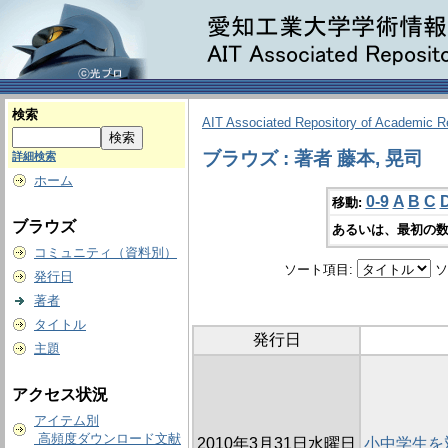
検索
AIT Associated Repository of Academic 
ブラウズ : 著者 藤本, 晃司
詳細検索
ホーム
0-9
A
B
C
移動:
ブラウズ
あるいは、最初の数
コミュニティ（資料別）
ソート項目:
ソ
発行日
著者
タイトル
発行日
主題
アクセス状況
アイテム別
高頻度ダウンロード文献
2010年3月31日水曜日
小中学生を