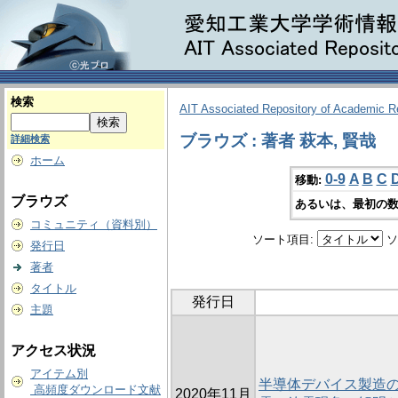
検索
AIT Associated Repository of Academic 
ブラウズ : 著者 萩本, 賢哉
詳細検索
ホーム
0-9
A
B
C
移動:
ブラウズ
あるいは、最初の数
コミュニティ（資料別）
ソート項目:
ソ
発行日
著者
タイトル
発行日
主題
アクセス状況
アイテム別
半導体デバイス製造
高頻度ダウンロード文献
2020年11月