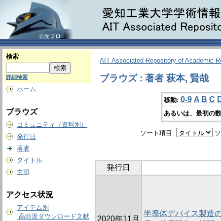
検索
AIT Associated Repository of Academic 
ブラウズ : 著者 萩本, 賢哉
詳細検索
ホーム
0-9
A
B
C
移動:
ブラウズ
あるいは、最初の数
コミュニティ（資料別）
ソート項目:
ソ
発行日
著者
タイトル
発行日
主題
アクセス状況
アイテム別
半導体デバイス製造
高頻度ダウンロード文献
2020年11月