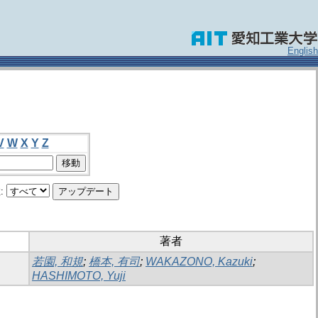
English
V
W
X
Y
Z
:
著者
若園, 和規
;
橋本, 有司
;
WAKAZONO, Kazuki
;
HASHIMOTO, Yuji