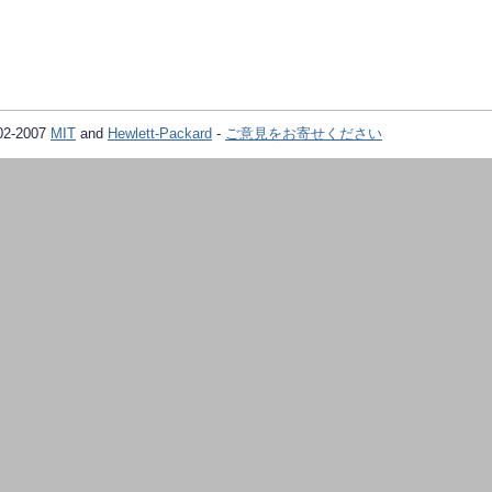
02-2007
MIT
and
Hewlett-Packard
-
ご意見をお寄せください