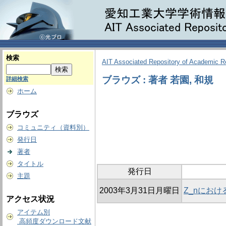
検索
AIT Associated Repository of Academic 
ブラウズ : 著者 若園, 和規
詳細検索
ホーム
ブラウズ
コミュニティ（資料別）
発行日
著者
タイトル
発行日
主題
2003年3月31日月曜日
Z_nにお
アクセス状況
アイテム別
高頻度ダウンロード文献