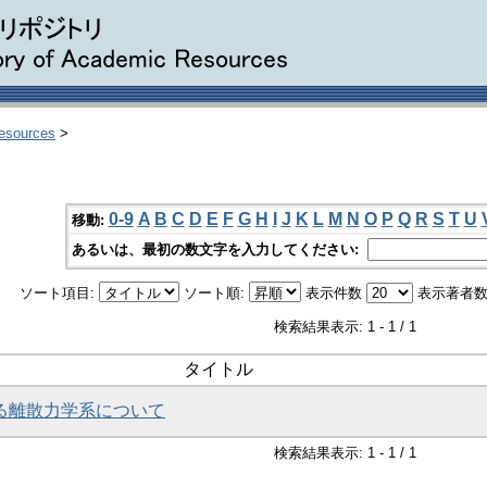
Resources
>
0-9
A
B
C
D
E
F
G
H
I
J
K
L
M
N
O
P
Q
R
S
T
U
移動:
あるいは、最初の数文字を入力してください:
ソート項目:
ソート順:
表示件数
表示著者数
検索結果表示: 1 - 1 / 1
タイトル
ける離散力学系について
検索結果表示: 1 - 1 / 1