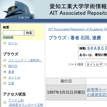
検索
AIT Associated Repository of Academic 
ブラウズ : 著者 石田, 達磨
詳細検索
ホーム
0-9
A
B
C
移動:
ブラウズ
あるいは、最初の数
コミュニティ（資料別）
ソート項目:
ソ
発行日
著者
タイトル
発行日
主題
超電導ケー
1997年3月31日月曜日
アクセス状況
の過渡安定
アイテム別
高頻度ダウンロード文献