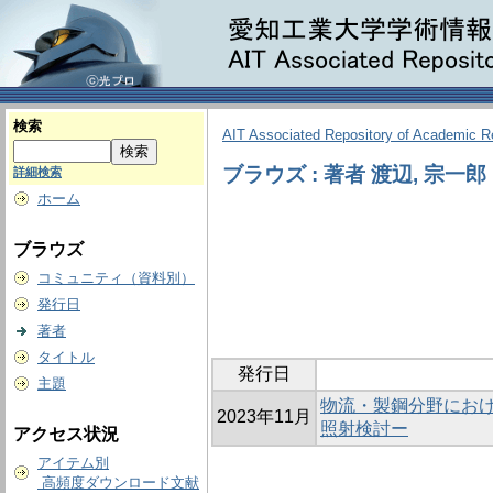
検索
AIT Associated Repository of Academic 
ブラウズ : 著者 渡辺, 宗一郎
詳細検索
ホーム
ブラウズ
コミュニティ（資料別）
発行日
著者
タイトル
発行日
主題
物流・製鋼分野にお
2023年11月
照射検討ー
アクセス状況
アイテム別
高頻度ダウンロード文献