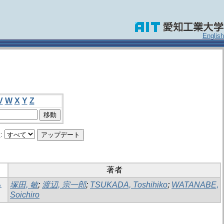
English
V
W
X
Y
Z
:
著者
る
塚田, 敏
;
渡辺, 宗一郎
;
TSUKADA, Toshihiko
;
WATANABE,
Soichiro