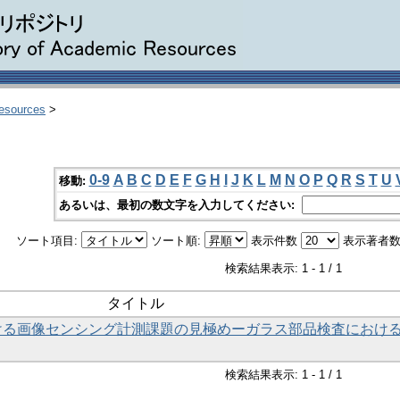
Resources
>
0-9
A
B
C
D
E
F
G
H
I
J
K
L
M
N
O
P
Q
R
S
T
U
移動:
あるいは、最初の数文字を入力してください:
ソート項目:
ソート順:
表示件数
表示著者数
検索結果表示: 1 - 1 / 1
タイトル
ける画像センシング計測課題の見極めーガラス部品検査におけ
検索結果表示: 1 - 1 / 1