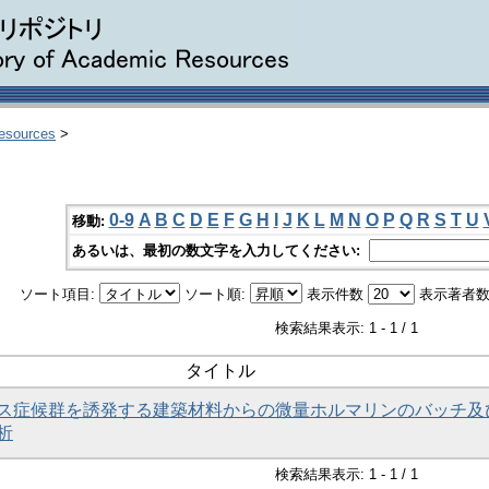
Resources
>
0-9
A
B
C
D
E
F
G
H
I
J
K
L
M
N
O
P
Q
R
S
T
U
移動:
あるいは、最初の数文字を入力してください:
ソート項目:
ソート順:
表示件数
表示著者数
検索結果表示: 1 - 1 / 1
タイトル
ス症候群を誘発する建築材料からの微量ホルマリンのバッチ及び
析
検索結果表示: 1 - 1 / 1