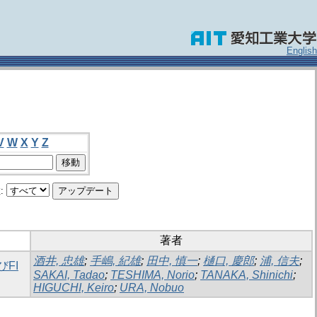
English
V
W
X
Y
Z
:
著者
酒井, 忠雄
;
手嶋, 紀雄
;
田中, 慎一
;
樋口, 慶郎
;
浦, 信夫
;
FI
SAKAI, Tadao
;
TESHIMA, Norio
;
TANAKA, Shinichi
;
HIGUCHI, Keiro
;
URA, Nobuo