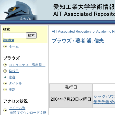
検索
AIT Associated Repository of Academic 
ブラウズ : 著者 浦, 信夫
詳細検索
ホーム
ブラウズ
コミュニティ（資料別）
発行日
著者
タイトル
発行日
主題
シックハウ
2004年7月20日火曜日
アクセス状況
蛍光光度分
アイテム別
高頻度ダウンロード文献