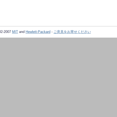
02-2007
MIT
and
Hewlett-Packard
-
ご意見をお寄せください