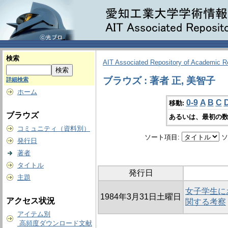
検索
AIT Associated Repository of Academic 
ブラウズ : 著者 正, 美智子
詳細検索
ホーム
0-9
A
B
C
移動:
ブラウズ
あるいは、最初の数
コミュニティ（資料別）
ソート項目:
ソ
発行日
著者
タイトル
発行日
主題
女子学生に
1984年3月31日土曜日
アクセス状況
関する考察
アイテム別
高頻度ダウンロード文献