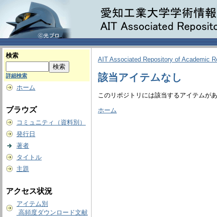
検索
AIT Associated Repository of Academic 
該当アイテムなし
詳細検索
ホーム
このリポジトリには該当するアイテムが
ブラウズ
ホーム
コミュニティ（資料別）
発行日
著者
タイトル
主題
アクセス状況
アイテム別
高頻度ダウンロード文献