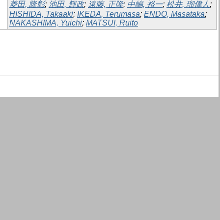
菱田, 隆彰
;
池田, 輝政
;
遠藤, 正隆
;
中嶋, 裕一
;
松井, 瑠偉人
;
HISHIDA, Takaaki
;
IKEDA, Terumasa
;
ENDO, Masataka
;
NAKASHIMA, Yuichi
;
MATSUI, Ruito