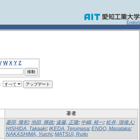
English
V
W
X
Y
Z
:
著者
菱田, 隆彰
;
池田, 輝政
;
遠藤, 正隆
;
中嶋, 裕一
;
松井, 瑠偉人
;
HISHIDA, Takaaki
;
IKEDA, Terumasa
;
ENDO, Masataka
;
NAKASHIMA, Yuichi
;
MATSUI, Ruito