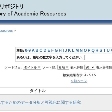
Resources
>
0-9
A
B
C
D
E
F
G
H
I
J
K
L
M
N
O
P
Q
R
S
T
U
移動:
あるいは、最初の数文字を入力してください:
ソート項目:
ソート順:
表示件数
表示著者数
検索結果表示: 4 - 5 / 5
< 前ページ
タイトル
現するためのデータ分析と可視化に関する研究