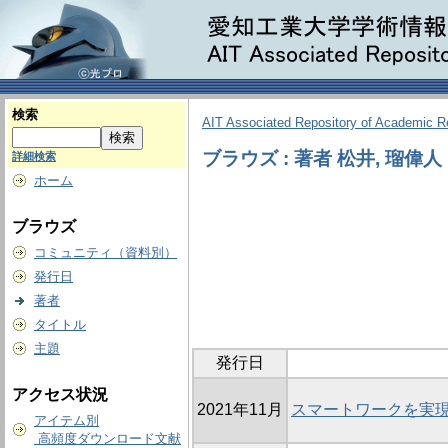
検索
AIT Associated Repository of Academic 
ブラウズ : 著者 松井, 瑠偉人
詳細検索
ホーム
ブラウズ
コミュニティ（資料別）
発行日
著者
タイトル
主題
発行日
アクセス状況
2021年11月
スマートワークを実
アイテム別
高頻度ダウンロード文献