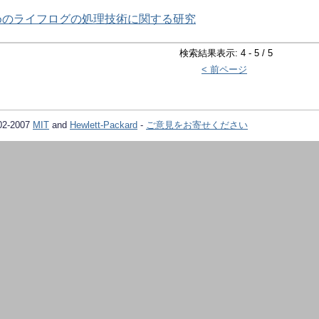
めのライフログの処理技術に関する研究
検索結果表示: 4 - 5 / 5
< 前ページ
02-2007
MIT
and
Hewlett-Packard
-
ご意見をお寄せください