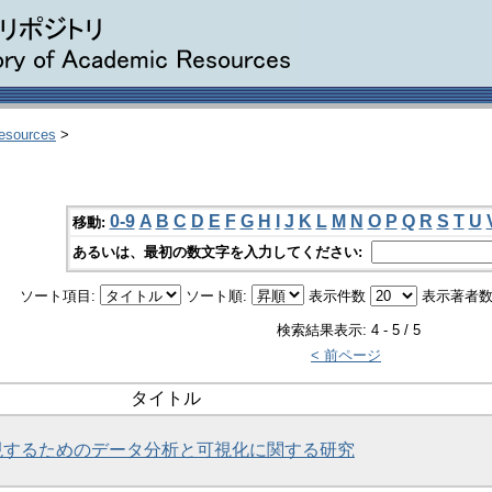
Resources
>
0-9
A
B
C
D
E
F
G
H
I
J
K
L
M
N
O
P
Q
R
S
T
U
移動:
あるいは、最初の数文字を入力してください:
ソート項目:
ソート順:
表示件数
表示著者数
検索結果表示: 4 - 5 / 5
< 前ページ
タイトル
現するためのデータ分析と可視化に関する研究