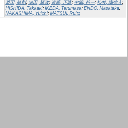
菱田, 隆彰
;
池田, 輝政
;
遠藤, 正隆
;
中嶋, 裕一
;
松井, 瑠偉人
;
HISHIDA, Takaaki
;
IKEDA, Terumasa
;
ENDO, Masataka
;
NAKASHIMA, Yuichi
;
MATSUI, Ruito