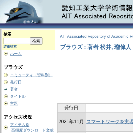
検索
AIT Associated Repository of Academic 
ブラウズ : 著者 松井, 瑠偉人
詳細検索
ホーム
ブラウズ
コミュニティ（資料別）
発行日
著者
タイトル
主題
発行日
アクセス状況
2021年11月
スマートワークを実
アイテム別
高頻度ダウンロード文献