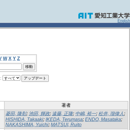
English
V
W
X
Y
Z
:
著者
菱田, 隆彰
;
池田, 輝政
;
遠藤, 正隆
;
中嶋, 裕一
;
松井, 瑠偉人
;
HISHIDA, Takaaki
;
IKEDA, Terumasa
;
ENDO, Masataka
;
NAKASHIMA, Yuichi
;
MATSUI, Ruito