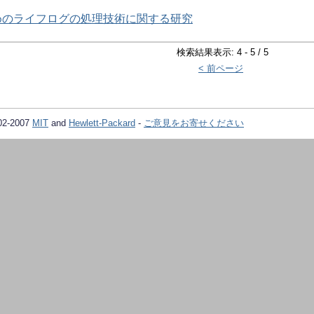
めのライフログの処理技術に関する研究
検索結果表示: 4 - 5 / 5
< 前ページ
02-2007
MIT
and
Hewlett-Packard
-
ご意見をお寄せください