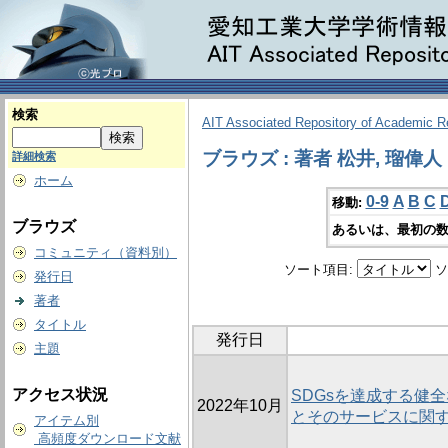
検索
AIT Associated Repository of Academic 
ブラウズ : 著者 松井, 瑠偉人
詳細検索
ホーム
0-9
A
B
C
移動:
ブラウズ
あるいは、最初の数
コミュニティ（資料別）
ソート項目:
ソ
発行日
著者
タイトル
発行日
主題
アクセス状況
SDGsを達成する健
2022年10月
とそのサービスに関
アイテム別
高頻度ダウンロード文献