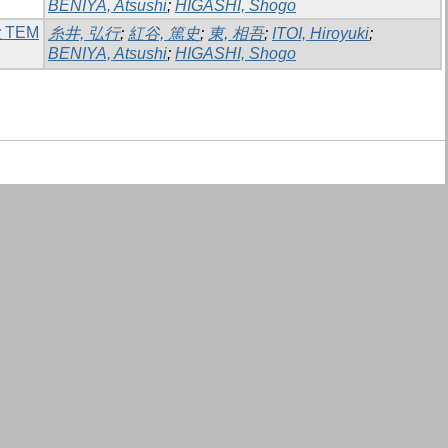
BENIYA, Atsushi
;
HIGASHI, Shogo
TEM
糸井, 弘行
;
紅谷, 篤史
;
東, 相吾
;
ITOI, Hiroyuki
;
BENIYA, Atsushi
;
HIGASHI, Shogo