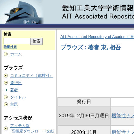
検索
AIT Associated Repository of Academic 
ブラウズ : 著者 東, 相吾
詳細検索
ホーム
ブラウズ
コミュニティ（資料別）
発行日
著者
タイトル
発行日
主題
2019年12月30日月曜日
機能性ナ
アクセス状況
アイテム別
高頻度ダウンロード文献
2020年11月
機能性ナ