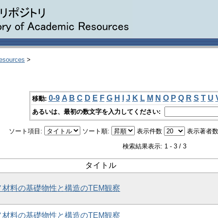
Resources
>
0-9
A
B
C
D
E
F
G
H
I
J
K
L
M
N
O
P
Q
R
S
T
U
移動:
あるいは、最初の数文字を入力してください:
ソート項目:
ソート順:
表示件数
表示著者数
検索結果表示: 1 - 3 / 3
タイトル
ノ材料の基礎物性と構造のTEM観察
ノ材料の基礎物性と構造のTEM観察