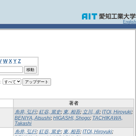
English
V
W
X
Y
Z
:
著者
糸井, 弘行
;
紅谷, 篤史
;
東, 相吾
;
立川, 卓
;
ITOI, Hiroyuki
;
BENIYA, Atsushi
;
HIGASHI, Shogo
;
TACHIKAWA,
Takashi
糸井, 弘行
;
紅谷, 篤史
;
東, 相吾
;
ITOI, Hiroyuki
;