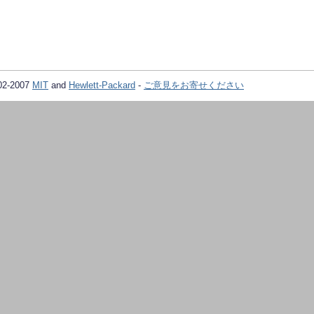
02-2007
MIT
and
Hewlett-Packard
-
ご意見をお寄せください