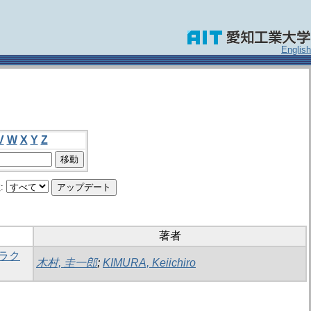
English
V
W
X
Y
Z
:
著者
ラク
木村, 圭一郎
;
KIMURA, Keiichiro