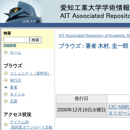
検索
AIT Associated Repository of Academic 
ブラウズ : 著者 木村, 圭一郎
詳細検索
ホーム
ブラウズ
コミュニティ（資料別）
発行日
著者
タイトル
発行日
主題
13C-N
2000年12月19日火曜日
タリゼー
アクセス状況
アイテム別
高頻度ダウンロード文献