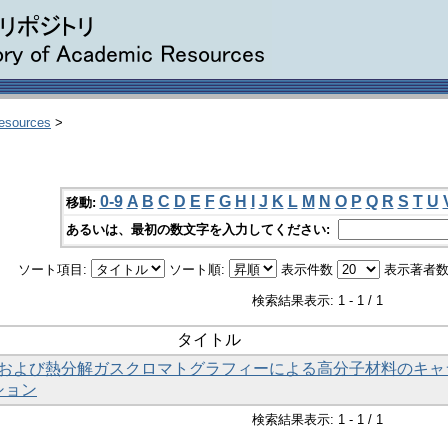
Resources
>
0-9
A
B
C
D
E
F
G
H
I
J
K
L
M
N
O
P
Q
R
S
T
U
移動:
あるいは、最初の数文字を入力してください:
ソート項目:
ソート順:
表示件数
表示著者数
検索結果表示: 1 - 1 / 1
タイトル
MRおよび熱分解ガスクロマトグラフィーによる高分子材料のキャ
ション
検索結果表示: 1 - 1 / 1