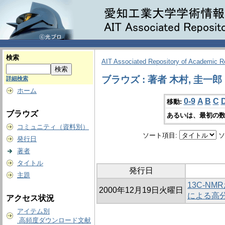
検索
AIT Associated Repository of Academic 
ブラウズ : 著者 木村, 圭一郎
詳細検索
ホーム
0-9
A
B
C
移動:
ブラウズ
あるいは、最初の数
コミュニティ（資料別）
ソート項目:
ソ
発行日
著者
タイトル
発行日
主題
13C-N
2000年12月19日火曜日
による高
アクセス状況
アイテム別
高頻度ダウンロード文献