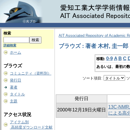
検索
AIT Associated Repository of Academic 
ブラウズ : 著者 木村, 圭一郎
詳細検索
ホーム
0-9
A
B
C
移動:
ブラウズ
あるいは、最初の数
コミュニティ（資料別）
ソート項目:
ソ
発行日
著者
タイトル
発行日
主題
13C-N
2000年12月19日火曜日
による高
アクセス状況
アイテム別
高頻度ダウンロード文献