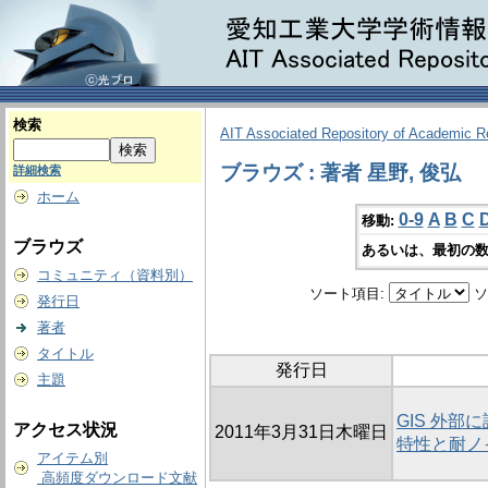
検索
AIT Associated Repository of Academic 
ブラウズ : 著者 星野, 俊弘
詳細検索
ホーム
0-9
A
B
C
移動:
ブラウズ
あるいは、最初の数
コミュニティ（資料別）
ソート項目:
ソ
発行日
著者
タイトル
発行日
主題
GIS 外部
アクセス状況
2011年3月31日木曜日
特性と耐ノ
アイテム別
高頻度ダウンロード文献