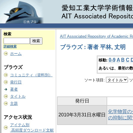
検索
AIT Associated Repository of Academic 
ブラウズ : 著者 平林, 丈明
詳細検索
ホーム
0-9
A
B
C
移動:
ブラウズ
あるいは、最初の数
コミュニティ（資料別）
ソート項目:
ソ
発行日
著者
タイトル
発行日
主題
化学物質の
2010年3月31日水曜日
アクセス状況
の抑制に関
アイテム別
高頻度ダウンロード文献